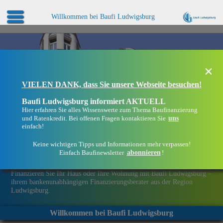
Willkommen bei Baufi Ludwigsburg
×
VIELEN DANK, dass Sie unsere Webseite besuchen!
Baufi Ludwigsburg informiert AKTUELL
Hier erfahren Sie alles Wissenswerte zum Thema Baufinanzierung
uns
und Ratenkredit. Bei offenen Fragen kontaktieren Sie
einfach!
Keine wichtigen Tipps und Informationen mehr verpassen!
abonnieren
Einfach Baufinewsletter
!
Eine Immobilie finanzieren mit Baufi Ludwigsburg
Finanzieren Sie Ihr Haus oder Ihre Wohnung mit Baufi Ludwigsburg –
ihrem bankenunabhängigen Finanzierungsberater aus der Region
Ludwigsburg.
Willkommen bei Baufi Ludwigsburg