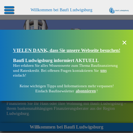
Willkommen bei Baufi Ludwigsburg
×
VIELEN DANK, dass Sie unsere Webseite besuchen!
Baufi Ludwigsburg informiert AKTUELL
Hier erfahren Sie alles Wissenswerte zum Thema Baufinanzierung
uns
und Ratenkredit. Bei offenen Fragen kontaktieren Sie
einfach!
Keine wichtigen Tipps und Informationen mehr verpassen!
abonnieren
Einfach Baufinewsletter
!
Eine Immobilie finanzieren mit Baufi Ludwigsburg
Finanzieren Sie Ihr Haus oder Ihre Wohnung mit Baufi Ludwigsburg –
ihrem bankenunabhängigen Finanzierungsberater aus der Region
Ludwigsburg.
Willkommen bei Baufi Ludwigsburg