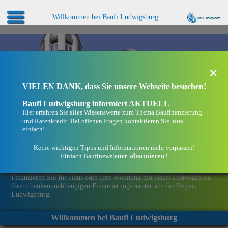
Willkommen bei Baufi Ludwigsburg
×
VIELEN DANK, dass Sie unsere Webseite besuchen!
Baufi Ludwigsburg informiert AKTUELL
Hier erfahren Sie alles Wissenswerte zum Thema Baufinanzierung
uns
und Ratenkredit. Bei offenen Fragen kontaktieren Sie
einfach!
Keine wichtigen Tipps und Informationen mehr verpassen!
abonnieren
Einfach Baufinewsletter
!
Eine Immobilie finanzieren mit Baufi Ludwigsburg
Finanzieren Sie Ihr Haus oder Ihre Wohnung mit Baufi Ludwigsburg –
ihrem bankenunabhängigen Finanzierungsberater aus der Region
Ludwigsburg.
Willkommen bei Baufi Ludwigsburg