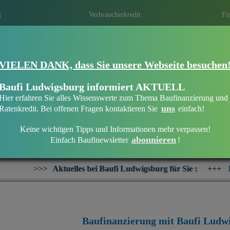
g
Verbraucherkredit
Fi
VIELEN DANK, dass Sie unsere Webseite besuchen
Eine Immobilie finanzieren mit Baufi Lu
Finanzieren Sie Ihr Haus oder Ihre Wohn
Baufi Ludwigsburg informiert AKTUELL
bankenunabhängigen Finanzierungsberate
Hier erfahren Sie alles Wissenswerte zum Thema Baufinanzierung und
uns
Ratenkredit. Bei offenen Fragen kontaktieren Sie
einfach!
Keine wichtigen Tipps und Informationen mehr verpassen!
abonnieren
Einfach Baufinewsletter
!
Willkommen bei Baufi Ludwigsburg
lles bei Baufi Ludwigsburg für Sie :
+++
Interesse an einer Im
Baufinanzierung mit Baufi Ludw