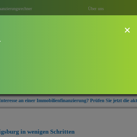
nanzierungsrechner
Über uns
×
!
dwigsburg
ung mit Baufi Ludwigsburg – ihrem
r aus der Region Ludwigsburg.
mobilienfinanzierung? Prüfen Sie jetzt die aktuellen Zinskonditio
igsburg
in wenigen Schritten