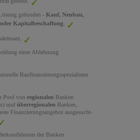
al gestellt.
 Lösung gefunden -
Kauf, Neubau,
oder Kapitalbeschaffung
.
leinsatz.
meidung einer Ablehnung
sionelle Baufinanzierungsspezialisten
em Pool von
regionalen
Banken
en) und
überregionalen
Banken,
este Finanzierungsangebot ausgesucht-
derkonditionen der Banken