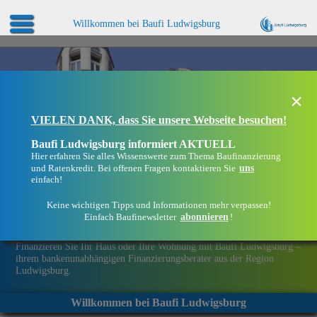
Willkommen bei Baufi Ludwigsburg
×
VIELEN DANK, dass Sie unsere Webseite besuchen!
Baufi Ludwigsburg informiert AKTUELL
Hier erfahren Sie alles Wissenswerte zum Thema Baufinanzierung
uns
und Ratenkredit. Bei offenen Fragen kontaktieren Sie
einfach!
Keine wichtigen Tipps und Informationen mehr verpassen!
abonnieren
Einfach Baufinewsletter
!
Eine Immobilie finanzieren mit Baufi Ludwigsburg
Finanzieren Sie Ihr Haus oder Ihre Wohnung mit Baufi Ludwigsburg –
ihrem bankenunabhängigen Finanzierungsberater aus der Region
Ludwigsburg.
Willkommen bei Baufi Ludwigsburg