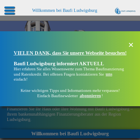
Willkommen bei Baufi Ludwigsburg
×
VIELEN DANK, dass Sie unsere Webseite besuchen!
Baufi Ludwigsburg informiert AKTUELL
Hier erfahren Sie alles Wissenswerte zum Thema Baufinanzierung
uns
und Ratenkredit. Bei offenen Fragen kontaktieren Sie
einfach!
Keine wichtigen Tipps und Informationen mehr verpassen!
abonnieren
Einfach Baufinewsletter
!
Eine Immobilie finanzieren mit Baufi Ludwigsburg
Finanzieren Sie Ihr Haus oder Ihre Wohnung mit Baufi Ludwigsburg –
ihrem bankenunabhängigen Finanzierungsberater aus der Region
Ludwigsburg.
Willkommen bei Baufi Ludwigsburg