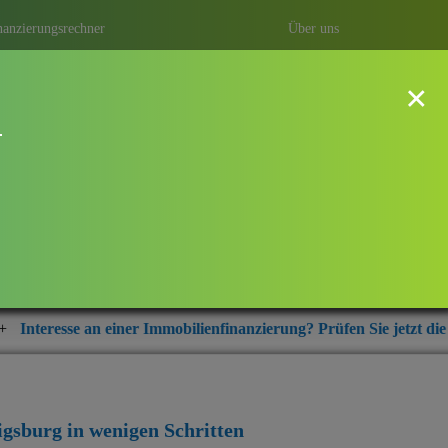
nanzierungsrechner
Über uns
×
!
dwigsburg
ung mit Baufi Ludwigsburg – ihrem
r aus der Region Ludwigsburg.
r Immobilienfinanzierung? Prüfen Sie jetzt die aktuellen Zinskondi
igsburg
in wenigen Schritten