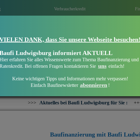
g
Verbraucherkredit
Fi
VIELEN DANK, dass Sie unsere Webseite besuchen
Eine Immobilie finanzieren mit Baufi Lu
Finanzieren Sie Ihr Haus oder Ihre Wohn
Baufi Ludwigsburg informiert AKTUELL
bankenunabhängigen Finanzierungsberate
Hier erfahren Sie alles Wissenswerte zum Thema Baufinanzierung und
uns
Ratenkredit. Bei offenen Fragen kontaktieren Sie
einfach!
Keine wichtigen Tipps und Informationen mehr verpassen!
abonnieren
Einfach Baufinewsletter
!
Willkommen bei Baufi Ludwigsburg
ktuelles bei Baufi Ludwigsburg für Sie :
+++
Interesse an eine
Baufinanzierung mit Baufi Ludw