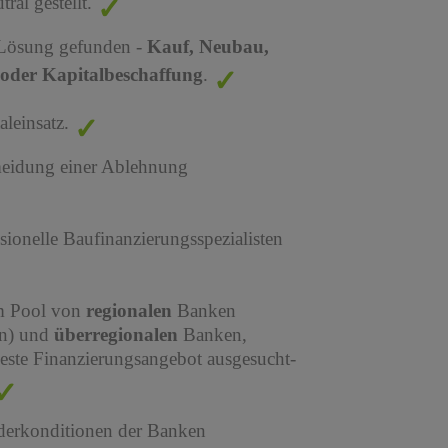
al gestellt.
 Lösung gefunden -
Kauf, Neubau,
oder Kapitalbeschaffung
.
leinsatz.
meidung einer Ablehnung
sionelle Baufinanzierungsspezialisten
em Pool von
regionalen
Banken
en) und
überregionalen
Banken,
este Finanzierungsangebot ausgesucht-
derkonditionen der Banken